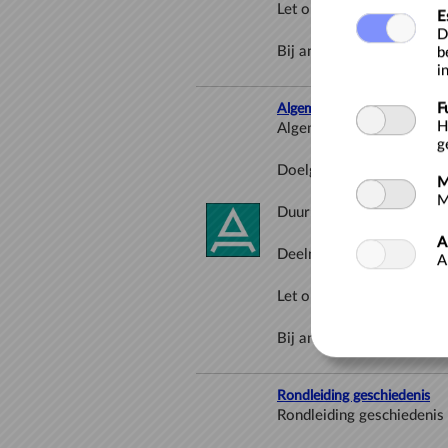
E
D
b
i
F
Algemene rondleiding voor 
H
g
M
M
A
A
Rondleiding geschiedenis