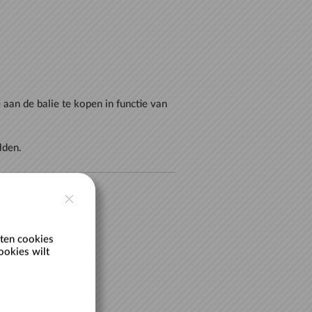
e aan de balie te kopen in functie van
ten cookies
ookies wilt