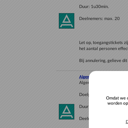
Let op, toegangstickets zi
Algemene rondleiding voor 
Omdat we o
worden opg
D