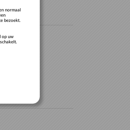
een normaal
een
te bezoekt.
d op uw
schakelt.