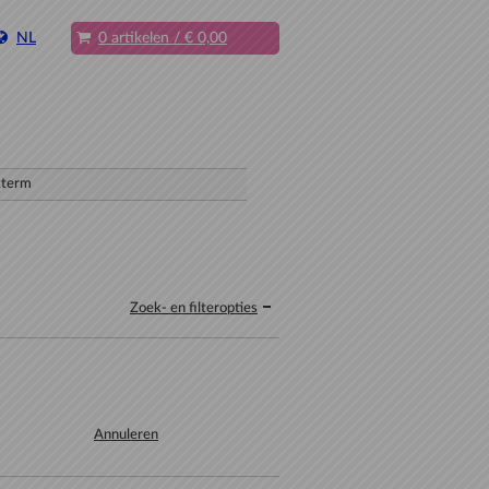
NL
0 artikelen
/
€ 0,00
Zoek- en filteropties
Annuleren