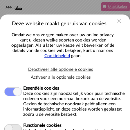
Naar hoofdinhoud
0 artikelen
NL
Account
Deze website maakt gebruik van cookies
Omdat we ons zorgen maken over uw online privacy,
kunt u kiezen welke soorten cookies worden
opgeslagen. Als u later uw keuze wilt bewerken of de
Plan je bezoek
details van de cookies wilt bekijken, kunt u naar ons
Cookiebeleid
gaan.
Onderstaande lijst geeft je een overzicht van alle
Deactiveer alle optionele cookies
activiteiten die we aanbieden.
Klik op de rondleiding om verder te gaan met de reservatie.
Activeer alle optionele cookies
Essentiële cookies
Zoek- en filteropties
Deze cookies zijn noodzakelijk voor puur technische
redenen voor een normaal bezoek aan de website.
Gezien de technische noodzaak geldt alleen een
Doelgroep
Subcategorie
Periode
informatieplicht, en deze cookies worden geplaatst
zodra u de website bezoekt.
Annuleren
Functionele cookies